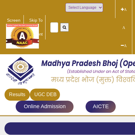
A
Powered by
Screen
Skip To
Reader
Main
A
Access
Content
A
Results
UGC DEB
Online Admission
AICTE